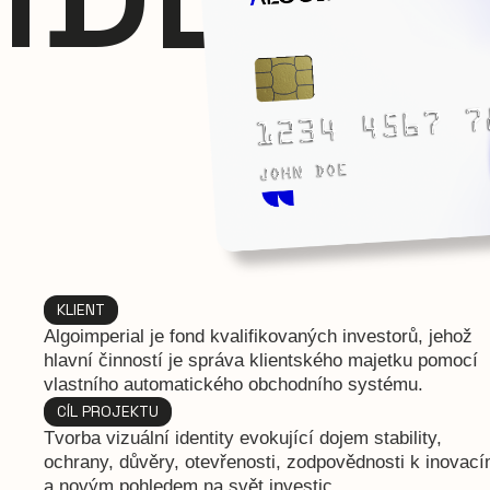
KLIENT
Algoimperial je fond kvalifikovaných investorů, jehož
hlavní činností je správa klientského majetku pomocí
vlastního automatického obchodního systému.
CÍL PROJEKTU
Tvorba vizuální identity evokující dojem stability,
ochrany, důvěry, otevřenosti, zodpovědnosti k inovac
a novým pohledem na svět investic.