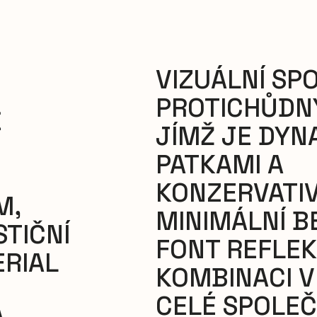
VIZUÁLNÍ SP
PROTICHŮDN
Ě
JÍMŽ JE DYN
PATKAMI A
KONZERVATIV
M,
MINIMÁLNÍ B
TIČNÍ
FONT REFLE
RIAL
KOMBINACI V
CELÉ SPOLEČ