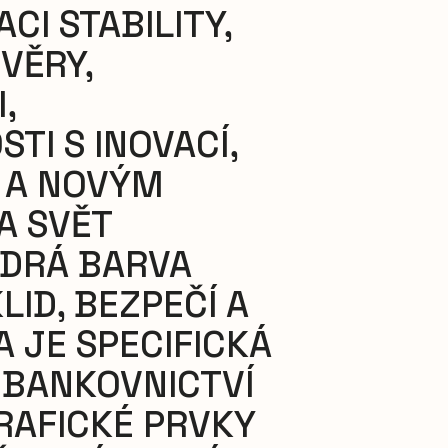
CI STABILITY,
VĚRY,
,
TI S INOVACÍ,
 A NOVÝM
A SVĚT
ODRÁ BARVA
LID, BEZPEČÍ A
A JE SPECIFICKÁ
 BANKOVNICTVÍ
GRAFICKÉ PRVKY