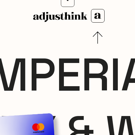
MPERI
ITY & 