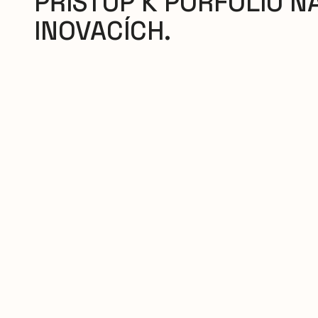
PŘÍSTUP K PORFOLIU N
INOVACÍCH.