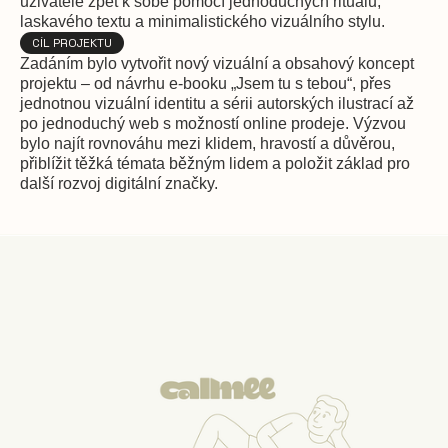
uživatele zpět k sobě pomocí jednoduchých rituálů,
laskavého textu a minimalistického vizuálního stylu.
CÍL PROJEKTU
Zadáním bylo vytvořit nový vizuální a obsahový koncept
projektu – od návrhu e-booku „Jsem tu s tebou“, přes
jednotnou vizuální identitu a sérii autorských ilustrací až
po jednoduchý web s možností online prodeje. Výzvou
bylo najít rovnováhu mezi klidem, hravostí a důvěrou,
přiblížit těžká témata běžným lidem a položit základ pro
další rozvoj digitální značky.