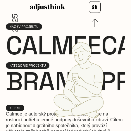
2025
NÁZEV PROJEKTU
CALMEE
C
KATEGORIE PROJEKTU
BRAND. PR
KLIENT
Calmee je autorský projekt vzniklý jako reakce na
rostoucí potřebu jemné podpory duševního zdraví. Cílem
je nabídnout digitálního společníka, který provází